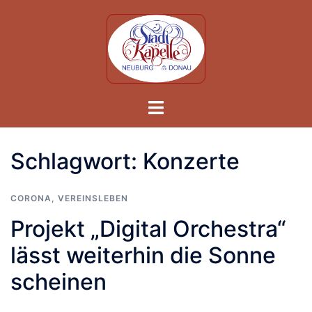
Skip
to
content
Toggle
menu
Schlagwort:
Konzerte
CORONA
,
VEREINSLEBEN
Projekt „Digital Orchestra“
lässt weiterhin die Sonne
scheinen