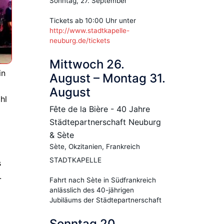
Sonntag, 27. September
Tickets ab 10:00 Uhr unter
http://www.stadtkapelle-
neuburg.de/tickets
Mittwoch
26.
in
August
–
Montag
31.
August
hl
Fête de la Bière - 40 Jahre
Städtepartnerschaft Neuburg
& Sète
Sète, Okzitanien, Frankreich
STADTKAPELLE
s
.
Fahrt nach Sète in Südfrankreich
anlässlich des 40-jährigen
Jubiläums der Städtepartnerschaft
Sonntag
20.