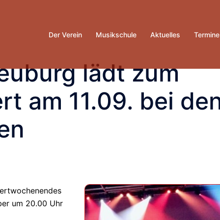
Der Verein
Musikschule
Aktuelles
Termine
euburg lädt zum
rt am 11.09. bei de
en
nzertwochenendes
ber um 20.00 Uhr